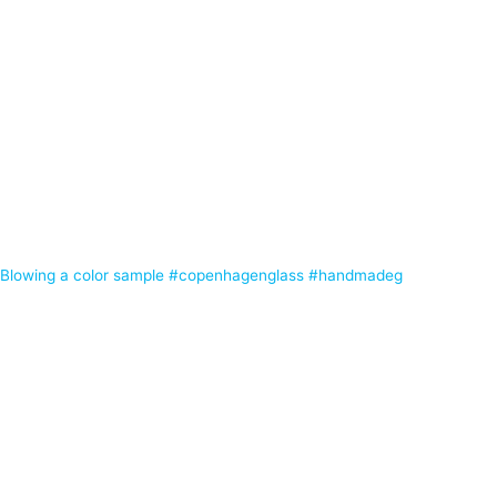
Blowing a color sample #copenhagenglass #handmadeg