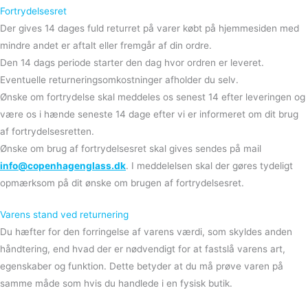
Fortrydelsesret
Der gives 14 dages fuld returret på varer købt på hjemmesiden med
mindre andet er aftalt eller fremgår af din ordre.
Den 14 dags periode starter den dag hvor ordren er leveret.
Eventuelle returneringsomkostninger afholder du selv.
Ønske om fortrydelse skal meddeles os senest 14 efter leveringen og
være os i hænde seneste 14 dage efter vi er informeret om dit brug
af fortrydelsesretten.
Ønske om brug af fortrydelsesret skal gives sendes på mail
info@copenhagenglass.dk
. I meddelelsen skal der gøres tydeligt
opmærksom på dit ønske om brugen af fortrydelsesret.
Varens stand ved returnering
Du hæfter for den forringelse af varens værdi, som skyldes anden
håndtering, end hvad der er nødvendigt for at fastslå varens art,
egenskaber og funktion. Dette betyder at du må prøve varen på
samme måde som hvis du handlede i en fysisk butik.