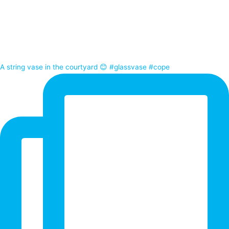
A string vase in the courtyard 😊 #glassvase #cope