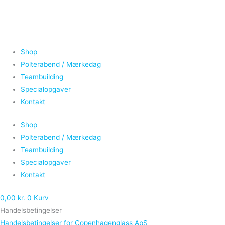
Gå
til
indholdet
Shop
Polterabend / Mærkedag
Teambuilding
Specialopgaver
Kontakt
Shop
Polterabend / Mærkedag
Teambuilding
Specialopgaver
Kontakt
0,00
kr.
0
Kurv
Handelsbetingelser
Handelsbetingelser for Copenhagenglass ApS