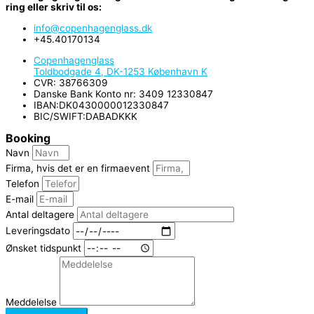
ring eller skriv til os:
info@copenhagenglass.dk
+45.40170134
Copenhagenglass
Toldbodgade 4, DK-1253 København K
CVR: 38766309
Danske Bank Konto nr: 3409 12330847
IBAN:DK0430000012330847
BIC/SWIFT:DABADKKK
Booking
Navn
Firma, hvis det er en firmaevent
Telefon
E-mail
Antal deltagere
Leveringsdato
Ønsket tidspunkt
Meddelelse