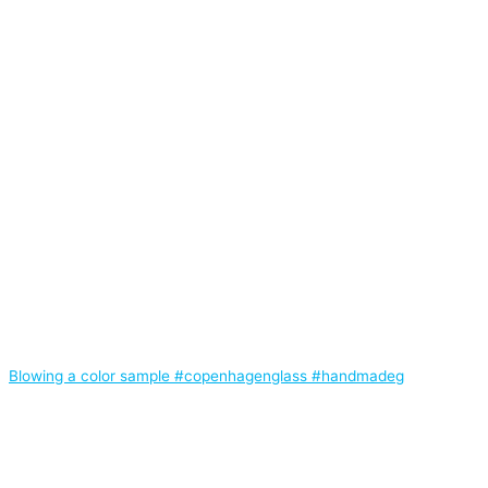
Blowing a color sample #copenhagenglass #handmadeg