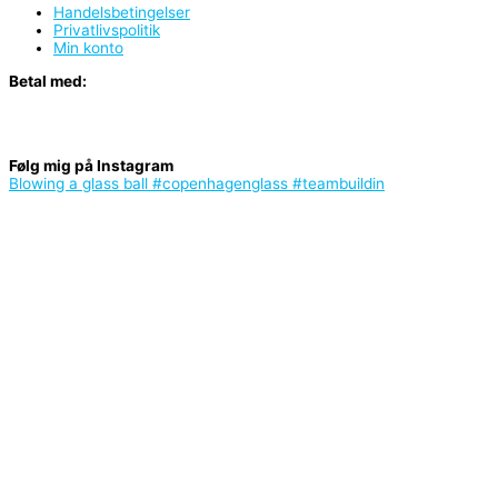
Handelsbetingelser
Privatlivspolitik
Min konto
Betal med:
Følg mig på Instagram
Blowing a glass ball #copenhagenglass #teambuildin