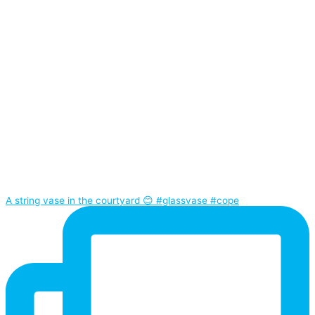
A string vase in the courtyard 😊 #glassvase #cope