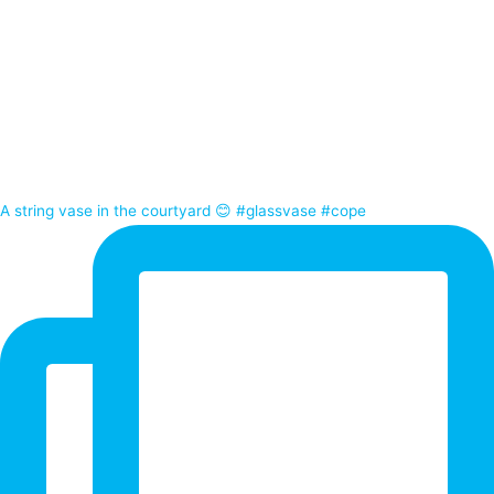
A string vase in the courtyard 😊 #glassvase #cope