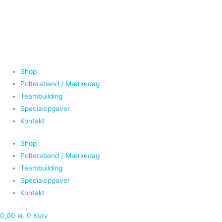
Gå
Ice
Prisinterval:
til
Gin
340,00 kr.
indholdet
&
til
Tonic
420,00 kr.
glas
antal
Shop
Polterabend / Mærkedag
Teambuilding
Specialopgaver
Kontakt
Shop
Polterabend / Mærkedag
Teambuilding
Specialopgaver
Kontakt
0,00
kr.
0
Kurv