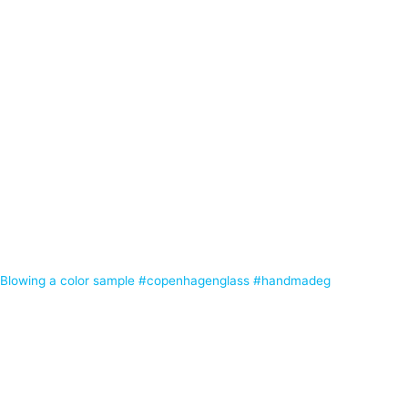
Blowing a color sample #copenhagenglass #handmadeg