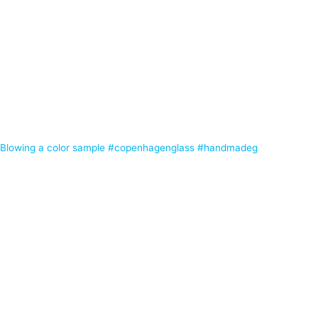
Blowing a color sample #copenhagenglass #handmadeg