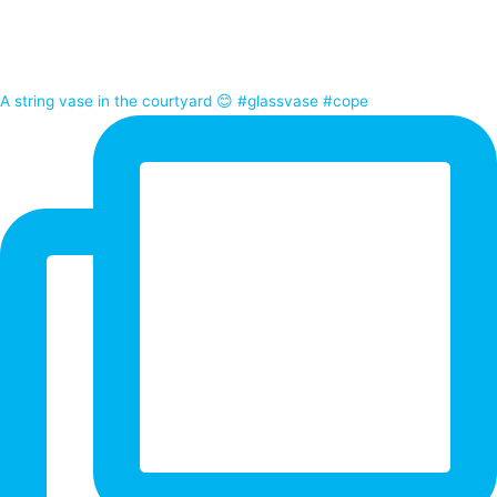
A string vase in the courtyard 😊 #glassvase #cope