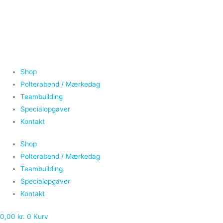
Gå
Flagermusevasen
til
antal
indholdet
Shop
Polterabend / Mærkedag
Teambuilding
Specialopgaver
Kontakt
Shop
Polterabend / Mærkedag
Teambuilding
Specialopgaver
Kontakt
0,00
kr.
0
Kurv