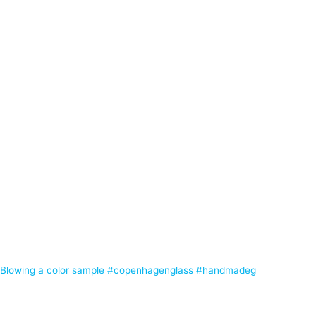
Blowing a color sample #copenhagenglass #handmadeg