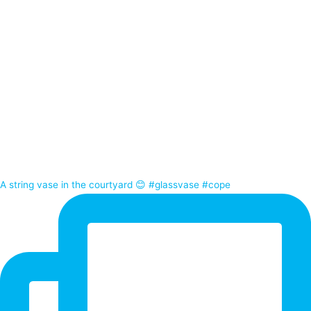
A string vase in the courtyard 😊 #glassvase #cope