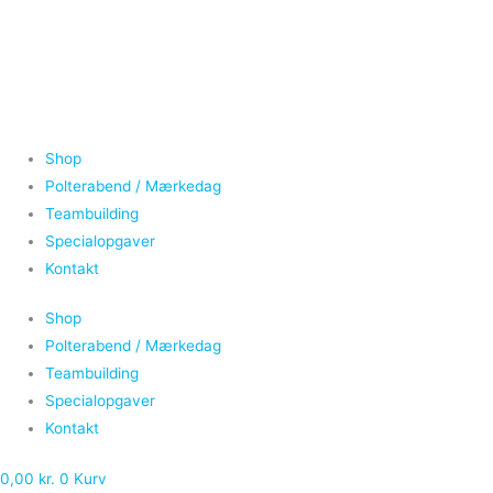
Gå
Ølglas
Prisinterval:
til
antal
340,00 kr.
indholdet
til
420,00 kr.
Shop
Polterabend / Mærkedag
Teambuilding
Specialopgaver
Kontakt
Shop
Polterabend / Mærkedag
Teambuilding
Specialopgaver
Kontakt
0,00
kr.
0
Kurv